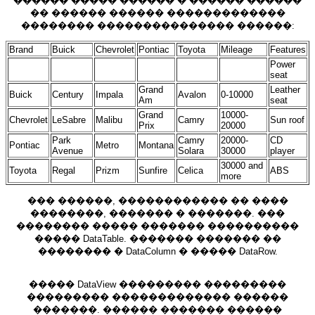
������ ����� ������ � ������ ������
�� ������ ������ �������������
�������� ��������������� ������:
Brand
Buick
Chevrolet
Pontiac
Toyota
Mileage
Features
Power
seat
Grand
Leather
Buick
Century
Impala
Avalon
0-10000
Am
seat
Grand
10000-
Chevrolet
LeSabre
Malibu
Camry
Sun roof
Prix
20000
Park
Camry
20000-
CD
Pontiac
Metro
Montana
Avenue
Solara
30000
player
30000 and
Toyota
Regal
Prizm
Sunfire
Celica
ABS
more
��� ������, ������������ �� ����
��������, ������� � �������. ���
�������� ����� ������� ����������
����� DataTable. ������� ������� ��
�������� � DataColumn � ����� DataRow.
����� DataView ��������� ���������
��������� ������������� ������
�������. ������ ������� ������