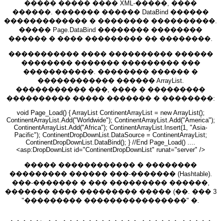
����� ����� ���� XML-�����, ����
������. ������� ������ DataBind ������
������������� � �������� ����������.
����� Page.DataBind �������� ��������
������ � ���� ��������� �� ��������.
����������� ���� ���������� ������
�������� ������� ��������� ���
�����������. �������� ������ �
������������ ������ ArrayList.
����������� ���, ���� � ���������
���������� ����� ������� � ��������:
void Page_Load() { ArrayList ContinentArrayList = new ArrayList();
ContinentArrayList.Add("Worldwide"); ContinentArrayList.Add("America");
ContinentArrayList.Add("Africa"); ContinentArrayList.Insert(1, "Asia-
Pacific"); ContinentDropDownList.DataSource = ContinentArrayList;
ContinentDropDownList.DataBind(); } //End Page_Load() ....
<asp:DropDownList id="ContinentDropDownList" runat="server" />
����� ������������ � ��������
��������� ������ ���-������� (Hashtable).
���-������� � ��� ��������� ������,
������� ���� ��������� ����� (��. ��� 3
"��������� ����������������" �.