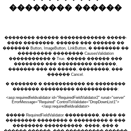
�������� ������
�������� ������ ������������ �����-
���� ��������. ������ ��� ������ ��
������� Button, ImageButton, LinkButton, � ������� ��
��������� �������� CausesValidation
����������� � True. ����� ������ ���
�������� ��� ��������� ������,
������� ��� �� �����, ��������, ���
������ Cancel.
� ������� � ����������� �� ��������
������� ��������� �����������:
<asp:requiredfieldvalidator id="RequiredFieldValidator2" runat="server"
ErrorMessage="Required" ControlToValidate="DropDownList1">
</asp:requiredfieldvalidator>
����� RequiredFieldValidator ���������, ���� ��
�������� �������� � ��������� � ���
�������� ����������. ����, ��� �
������ ������, ��� ���������� ������