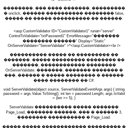
��������, ��� ���� �������, ���������
� onclick, ������ ���������� �������� false,
����� �� ����� ���������� �� ������:
<asp:CustomValidator ID="CustomValidator1" runat="server"
ControlToValidate="txtPassword1" ErrorMessage="�������
�������� ������" Display="Static"
OnServerValidate="ServerValidate" >*</asp:CustomValidator><br />
���������� ����� �� ��������� ��
�������. ����� ��������� �������� ��
�������, ������������ ��������
OnServerValidate. �������, ������� ������� �
���, ������ � ����� �������� � ������
���� �������� �� C#:
void ServerValidate(object source, ServerValidateEventArgs args) { string
password = args.Value.ToString(); int len = password.Length; args.IsValid
= (len >= 5); }
ServerValidate ���������� ����� �������
Page_Load, ������� ������, ��� � ������ 3,
�������� ���������� � Page_Load.
����� ����� ������������ ��������� �