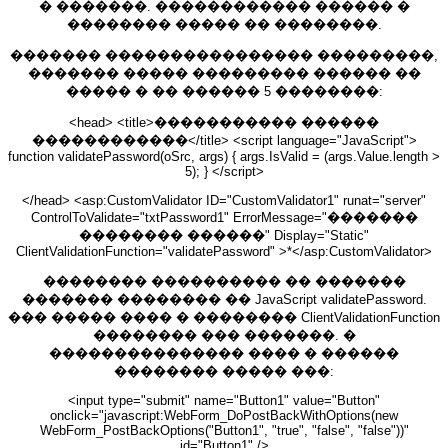
� �������. ������������ ������ �
�������� ����� �� ��������.
������� ���������������� ���������,
������� ����� ��������� ������ ��
����� � �� ������ 5 ��������:
<head> <title>����������� ������
������������</title> <script language="JavaScript">
function validatePassword(oSrc, args) { args.IsValid = (args.Value.length >
5); } </script>
</head> <asp:CustomValidator ID="CustomValidator1" runat="server"
ControlToValidate="txtPassword1" ErrorMessage="�������
�������� ������" Display="Static"
ClientValidationFunction="validatePassword" >*</asp:CustomValidator>
�������� ���������� �� �������
������� �������� �� JavaScript validatePassword.
��� ����� ���� � �������� ClientValidationFunction
�������� ��� �������. �
��������������� ���� � ������
�������� ����� ���:
<input type="submit" name="Button1" value="Button"
onclick="javascript:WebForm_DoPostBackWithOptions(new
WebForm_PostBackOptions("Button1", "true", "false", "false"))"
id="Button1" />