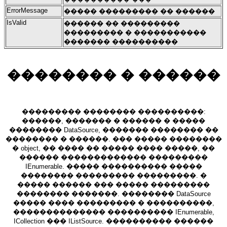
ErrorMessage
����� ��������� �� ������
IsValid
������ �� ���������
��������� � �����������
������� ����������
�������� � ������
��������� �������� ����������:
������, ������� � ������ � �����
�������� DataSource, ������� �������� ��
�������� � ������. ��� ����� ��������
� object, �� ���� �� ����� ���� �����, ��
������ ������������� ���������
IEnumerable. ����� ���������� �����
�������� ��������� ���������. �
����� ������ ��� ����� ���������
�������� �������. �������� DataSource
����� ���� ��������� � ����������,
�������������� ���������� IEnumerable,
ICollection ��� IListSource. ���������� ������