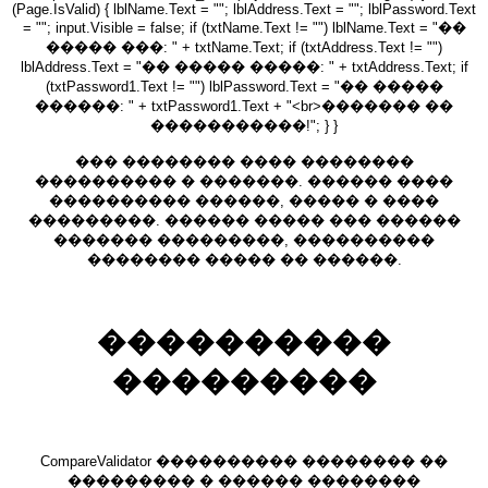
(Page.IsValid) { lblName.Text = ""; lblAddress.Text = ""; lblPassword.Text
= ""; input.Visible = false; if (txtName.Text != "") lblName.Text = "��
����� ���: " + txtName.Text; if (txtAddress.Text != "")
lblAddress.Text = "�� ����� �����: " + txtAddress.Text; if
(txtPassword1.Text != "") lblPassword.Text = "�� �����
������: " + txtPassword1.Text + "<br>������� ��
�����������!"; } }
��� �������� ���� ��������
���������� � �������. ������ ����
���������� ������, ����� � ����
���������. ������ ����� ��� ������
������� ���������, ����������
�������� ����� �� ������.
����������
���������
CompareValidator ���������� �������� ��
��������� � ������ ��������