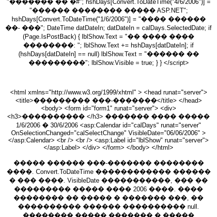
"������� �� �#"; hshDays[Convert.ToDateTime("4/6/2006")] =
"������ �������� ����� ASP.NET";
hshDays[Convert.ToDateTime("1/6/2006")] = "���� ������
��- ���"; DateTime datDateIn; datDateIn = calDays.SelectedDate; if
(Page.IsPostBack) { lblShow.Text = "�� ���� ����
��������: "; lblShow.Text += hshDays[datDateIn]; if
(hshDays[datDateIn] == null) lblShow.Text = "������ ��
���������"; lblShow.Visible = true; } } </script>
<html xmlns="http://www.w3.org/1999/xhtml" > <head runat="server">
<title>��������� ���-�������</title> </head>
<body> <form id="form1" runat="server"> <div>
<h3>���������� </h3> ������� ���� �����
1/6/2006 � 30/6/2006 <asp:Calendar id="calDays" runat="server"
OnSelectionChanged="calSelectChange" VisibleDate="06/06/2006" >
</asp:Calendar> <br /> <br /> <asp:Label id="lblShow" runat="server">
</asp:Label> </div> </form> </body> </html>
����� ������ ���-������� ��������
����. Convert.ToDateTime ������������ ������
� ��� ����. VisibleDate �����������, ��� ��
��������� ����� ���� 2006 ����. ����
�������� �� ����� � ������� ���, ��
���������� ������ ���������� null.
�������� ����� ������� � �����