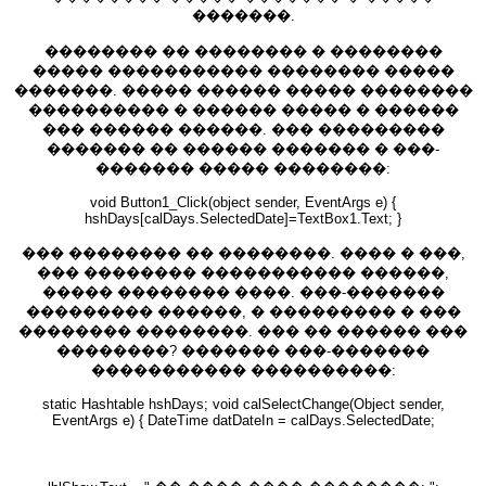
�������.
�������� �� �������� � ��������
����� ����������� �������� �����
�������. ����� ������ ����� ��������
���������� � ������ ����� � ������
��� ������ ������. ��� ���������
������� �� ������ ������� � ���-
������� ����� ��������:
void Button1_Click(object sender, EventArgs e) {
hshDays[calDays.SelectedDate]=TextBox1.Text; }
��� �������� �� ��������. ���� � ���,
��� �������� ����������� ������,
����� �������� ����. ���-�������
��������� ������, � ��������� � ���
�������� ��������. ��� �� ������ ���
��������? ������� ���-�������
����������� ����������:
static Hashtable hshDays; void calSelectChange(Object sender,
EventArgs e) { DateTime datDateIn = calDays.SelectedDate;