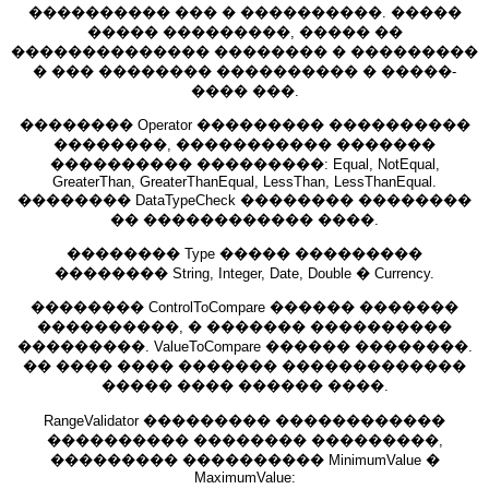
���������� ��� � ����������. �����
����� ���������, ����� ��
�������������� �������� � ���������
� ��� �������� ���������� � �����-
���� ���.
�������� Operator ��������� ����������
��������, ����������� �������
���������� ���������: Equal, NotEqual,
GreaterThan, GreaterThanEqual, LessThan, LessThanEqual.
�������� DataTypeCheck �������� ��������
�� ������������ ����.
�������� Type ����� ���������
�������� String, Integer, Date, Double � Currency.
�������� ControlToCompare ������ �������
����������, � ������� ����������
���������. ValueToCompare ������ ��������.
�� ���� ���� ������� �������������
����� ���� ������ ����.
RangeValidator ��������� ������������
���������� �������� ���������,
��������� ���������� MinimumValue �
MaximumValue: