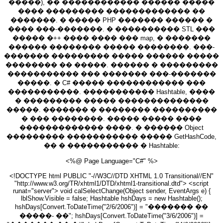
�����), �� ������������ ������ �����
���� ��������� ������������� ��
�������. � ����� PHP ������� ������ �
���� ���-�������. � ���������� STL ���
����� �++ ���� ���� ��� map, � �������
������ �������� ����� ��������. ���-
������� ��������� ����� ������ �����
�������� �� �����. ������ � ���������
����������� ��� ������� ���-�������
�����. � C# ����� ������������ ���
�����������. ����������� Hashtable, ����
� ��������� ����� ��������������
�����. ������� � �������� ����������
� ��� ��������. ����� ����� ����
������������� ����. � ������ Object
��������� ����������� ����� GetHashCode,
�� � ����������� � Hashtable:
<%@ Page Language="C#" %>
<!DOCTYPE html PUBLIC "-//W3C//DTD XHTML 1.0 Transitional//EN"
"http://www.w3.org/TR/xhtml1/DTD/xhtml1-transitional.dtd"> <script
runat="server"> void calSelectChange(Object sender, EventArgs e) {
lblShow.Visible = false; Hashtable hshDays = new Hashtable();
hshDays[Convert.ToDateTime("2/6/2006")] = "������� ��
�����- ��"; hshDays[Convert.ToDateTime("3/6/2006")] =