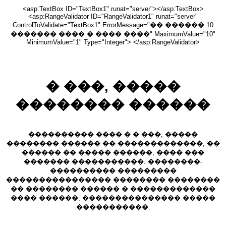
<asp:TextBox ID="TextBox1" runat="server"></asp:TextBox>
<asp:RangeValidator ID="RangeValidator1" runat="server"
ControlToValidate="TextBox1" ErrorMessage="�� ������ 10
������� ���� � ���� ����" MaximumValue="10"
MinimumValue="1" Type="Integer"> </asp:RangeValidator>
� ���, �����
�������� ������
���������� ���� � � ���, �����
�������� ������ �� �������������, ��
������ �� ����� ������, ���� ���
������� �����������. ��������-
���������� ���������
���������������� �������� ��������
�� �������� ������ � �������������
���� ������, ��������������� �����
�����������.