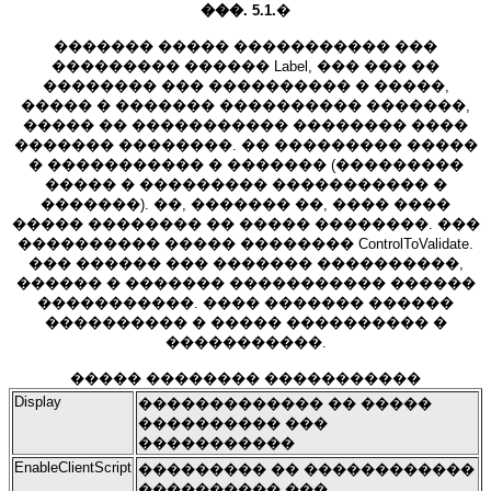
���. 5.1.
�
������� ����� ����������� ���
��������� ������ Label, ��� ��� ��
�������� ��� ���������� � �����,
����� � ������� ���������� �������,
����� �� ����������� �������� ����
������� ��������. �� ��������� �����
� ����������� � ������� (���������
����� � ��������� ����������� �
�������). ��, ������� ��, ���� ����
����� �������� �� ����� ��������. ���
���������� ����� �������� ControlToValidate.
��� ������ ��� ������� ����������,
������ � ������� ����������� ������
�����������. ���� ������� ������
���������� � ����� ���������� �
�����������.
����� �������� �����������
Display
������������� �� �����
���������� ���
�����������
EnableClientScript
��������� �� ������������
���������� ���