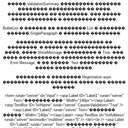
����� ValidationSummary ��������� �������
�������� ���������� �� ����
����������� �� ��������. ��� �����
���� �������� � ��������� �����:
BulletList � ������ �� ��������;List � �������
������;SingleParagraph � ������� ��������.
���������� ����� �������� ��
��������, � ����� � ��������������
����, ���� ShowMessage ��������� � True. ���
���� ����������� ��������� ��������
Error Message, � �� �����. Text ��������� �
����� ����������.
�������� � �������� Registration.aspx.
������� � ���� ��� ���� ���� ��� �����
������:
<form runat="server" id="input"> <asp:Label ID="Label1" runat="server"
Text="������� ���:" Width="140px"></asp:Label>
<asp:TextBox ID="txtName" runat="server" CausesValidation="True" />
<asp:Label ID="Label2" runat="server" Text="�������
�����:" Width="140px"></asp:Label> <asp:TextBox id="txtAddress"
runat="server" textmode="multiline" rows="5" /> <br/><br /> <asp:Label
ID="Label3" runat="server" Text="������� ������:"