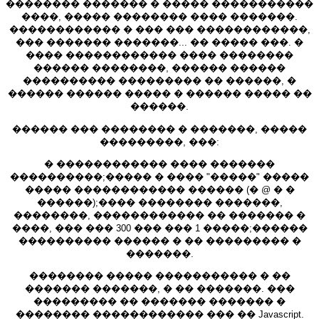
�������� ������� � ����� �����������
����, ����� �������� ���� �������.
������������ � ��� ��� ������������,
��� ������� �������... �� ����� ���. �
���� ������������ ���� ��������
������ ��������, ������ ������
���������� ��������� �� ������, �
������ ������ ����� � ������ ����� ��
������.
������ ��� �������� � �������, �����
���������, ���:
� ������������ ���� �������
����������;����� � ���� "�����" �����
����� ������������ ������ (� @ � �
������);���� �������� �������,
��������, ������������ �� ������� �
����, ��� ��� 300 ��� ��� 1 �����;������
���������� ������ � �� ��������� �
�������.
�������� ����� ����������� � ��
������� �������, � �� �������. ���
��������� �� ������� ������� �
�������� ������������ ��� �� Javascript.