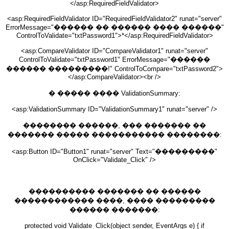
</asp:RequiredFieldValidator>
<asp:RequiredFieldValidator ID="RequiredFieldValidator2" runat="server"
ErrorMessage="������ �� ������ ���� ������"
ControlToValidate="txtPassword1">*</asp:RequiredFieldValidator>
<asp:CompareValidator ID="CompareValidator1" runat="server"
ControlToValidate="txtPassword1" ErrorMessage="������
������ ���������!" ControlToCompare="txtPassword2">
</asp:CompareValidator><br />
� ����� ���� ValidationSummary:
<asp:ValidationSummary ID="ValidationSummary1" runat="server" />
�������� ������, ��� ������� ��
������� ����� ����������� ��������:
<asp:Button ID="Button1" runat="server" Text="���������"
OnClick="Validate_Click" />
���������� ������� �� ������
������������ ����, ���� ���������
������ �������:
protected void Validate_Click(object sender, EventArgs e) { if