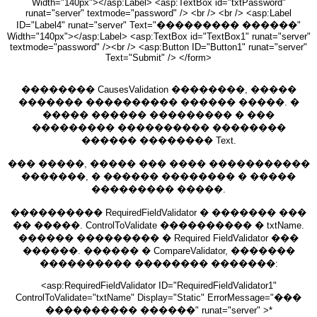
Width="140px"></asp:Label> <asp:TextBox id="txtPassword"
runat="server" textmode="password" /> <br /> <br /> <asp:Label
ID="Label4" runat="server" Text="��������� ������"
Width="140px"></asp:Label> <asp:TextBox id="TextBox1" runat="server"
textmode="password" /><br /> <asp:Button ID="Button1" runat="server"
Text="Submit" /> </form>
�������� CausesValidation ��������, �����
������� ���������� ������ �����. �
����� ������ ��������� � ���
��������� ���������� ��������
������ �������� Text.
��� �����, ����� ��� ���� �����������
�������, � ������ �������� � �����
��������� �����.
���������� RequiredFieldValidator � ������� ���
�� �����. ControlToValidate ���������� � txtName.
������ ��������� � Required FieldValidator ���
������. ������ � CompareValidator, �������
���������� �������� �������:
<asp:RequiredFieldValidator ID="RequiredFieldValidator1"
ControlToValidate="txtName" Display="Static" ErrorMessage="���
���������� ������" runat="server" >*