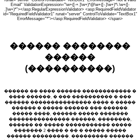
Email" ValidationExpression="\w+([-+.]\w+)*@\w+([-.]\w+)*\.\w+([-
.]\w+)*"></asp:RegularExpressionValidator> <asp:RequiredFieldValidator
id="RequiredFieldValidator1" runat="server" ControlToValidate="TextBox1"
ErrorMessage="*"></asp:RequiredFieldValidator> </span>
������ ��������
������
(����������)
������ �� ���� ������ ������������ �
���� ������, � ��� ���������� � ���
������ ��������������� ���� � �����
������ � ����� ������ ��� ������.
����� ����, ������ ����� �������
��������������� ������, ��������,
������ �� ����� ����������� �����
������� 2 ���� � �� � ����� �����
������ ���������. ��������� ������