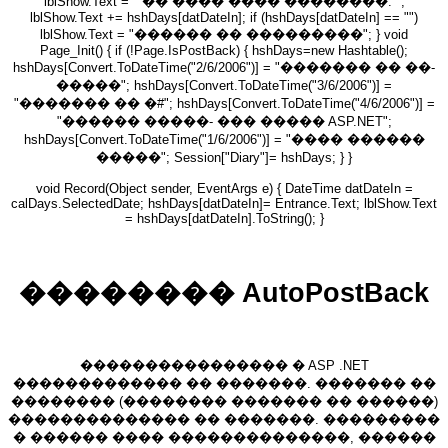
lblShow.Text = " �� ���� ���� ��������: ";
lblShow.Text += hshDays[datDateIn]; if (hshDays[datDateIn] == "")
lblShow.Text = "������ �� ���������"; } void
Page_Init() { if (!Page.IsPostBack) { hshDays=new Hashtable();
hshDays[Convert.ToDateTime("2/6/2006")] = "������� �� ��-
�����"; hshDays[Convert.ToDateTime("3/6/2006")] =
"������� �� �#"; hshDays[Convert.ToDateTime("4/6/2006")] =
"������ �����- ��� ����� ASP.NET";
hshDays[Convert.ToDateTime("1/6/2006")] = "���� ������
�����"; Session["Diary"]= hshDays; } }
void Record(Object sender, EventArgs e) { DateTime datDateIn =
calDays.SelectedDate; hshDays[datDateIn]= Entrance.Text; lblShow.Text
= hshDays[datDateIn].ToString(); }
�������� AutoPostBack
���������������� � ASP .NET
������������� �� �������. ������� ��
�������� (�������� ������� �� ������)
�������������� �� �������. ���������
� ������ ���� ��������������, ������