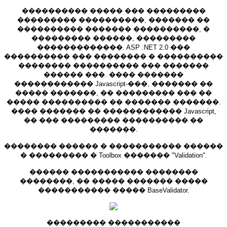
���������� ����� ��� ���������
��������� ����������, ������� ��
���������� ������� ����������, �
��������� ������, ���������
�������������. ASP .NET 2.0 ���
���������� ��� �������� � ����������
�������� ���������� ��� �������
������ ���. ���� �������
������������ Javascript-���, ������� ��
����� �������, �� ��������� ��� ��
����� ���������� �� ������� �������.
���� ������� �� ������������ Javascript,
�� ��� ��������� ���������� ��
�������.
�������� ������ � ����������� ������
� ��������� � Toolbox ������� "Validation".
������ ����������� ��������
��������, �� ����� ������� �����
����������� ����� BaseValidator.
��������� �����������