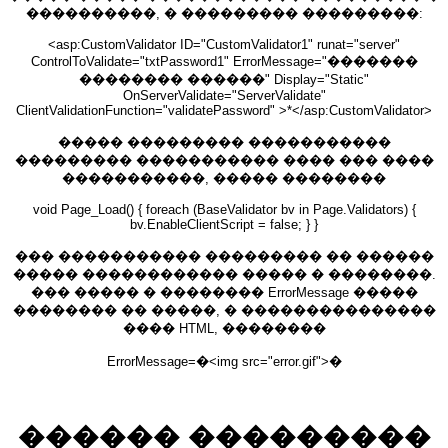
����������, � ��������� ���������:
<asp:CustomValidator ID="CustomValidator1" runat="server"
ControlToValidate="txtPassword1" ErrorMessage="�������
�������� ������" Display="Static"
OnServerValidate="ServerValidate"
ClientValidationFunction="validatePassword" >*</asp:CustomValidator>
����� ��������� �����������
��������� ����������� ���� ��� ����
�����������, ����� ��������
void Page_Load() { foreach (BaseValidator bv in Page.Validators) {
bv.EnableClientScript = false; } }
��� ����������� ��������� �� ������
����� ������������ ����� � ��������.
��� ����� � �������� ErrorMessage �����
�������� �� �����, � ���������������
���� HTML, ��������
ErrorMessage=�<img src="error.gif">�
������ ���������