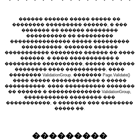
������ ������ ����� ����� ��
�������� ��������� ������, � ���
������� �� ������ ��������
���������� �� ���������
��������������� ����� ���������
����������. ������� ������
����������� �������� ������ �� ����
������. � ���� ����������� �
��������� ����������, ����� �������
�������� ���� ����������, ����
�������� ValidationGroup. ������� Page.Validate()
���� ����� ������������ � �����
����������. ���� ���������� �������
�� ������ � ������������� ValidationGroup,
����������� �������� ���
�����������, � ������� ��� ��������
����� ��.
���������