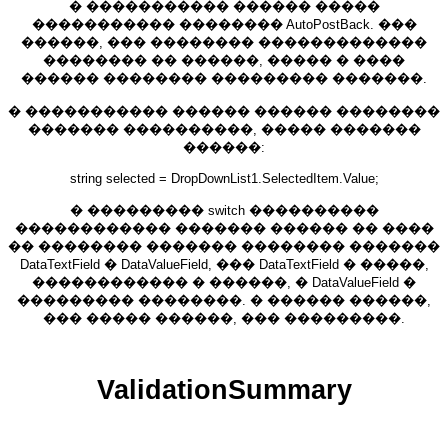
� ����������� ������ �����
����������� �������� AutoPostBack. ���
������, ��� �������� �������������
�������� �� ������, ����� � ����
������ �������� ��������� �������.
� ����������� ������ ������ ��������
������� ����������, ����� �������
������:
string selected = DropDownList1.SelectedItem.Value;
� ��������� switch ����������
������������ ������� ������ �� ����
�� �������� ������� �������� �������
DataTextField � DataValueField, ��� DataTextField � �����,
������������ � ������, � DataValueField �
��������� ��������. � ������ ������,
��� ����� ������, ��� ���������.
ValidationSummary