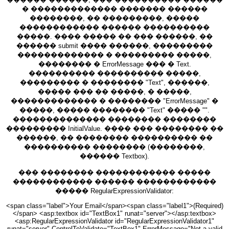
� ������������� ������� ������
��������, �� ���������, �����
������������ ������ ����������
�����. ���� ����� �� ��� ������, ��
������ submit ���� ������, ���������
������������� � ��������� �����,
�������� � ErrorMessage ��� � Text.
���������� ���������� �����,
��������� � �������� "Text", ������,
����� ��� �� �����, � �����,
������������� � �������� "ErrorMessage" �
�����, ����� �������� "Text" ����� "".
�������������� �������� ��������
��������� InitialValue. ���� ��� �������� ��
������, �� �������� ���������� ��
���������� �������� (��������,
������ Textbox).
��� �������� ������������ �����
������������ ������ ������������
����� RegularExpressionValidator:
<span class="label">Your Email</span><span class="label1">(Required)
</span> <asp:textbox id="TextBox1" runat="server"></asp:textbox>
<asp:RegularExpressionValidator id="RegularExpressionValidator1"
runat="server" ControlToValidate="TextBox1" ErrorMessage="Not a valid