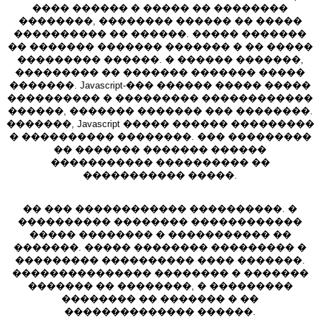
���� ������ � ����� �� ��������
��������, �������� ������ �� �����
���������� �� ������. ����� �������
�� ������� ������� ������� � �� �����
��������� ������. � ������ �������,
��������� �� ������� ������� �����
�������. Javascript-��� ������ ����� �����
���������� � ��������� ������������
������, ������� ������� ��� ��������.
�������, Javascript ����� ������ ���������
� ���������� ��������. ��� ���������
�� ������� ������� ������
����������� ���������� ��
����������� �����.
�� ��� ������������ ����������. �
���������� �������� ������������
����� �������� � ����������� ��
�������. ����� �������� ��������� �
��������� ���������� ���� �������.
��������������� �������� � �������
������� �� ��������, � ���������
�������� �� ������� � ��
�������������� ������.