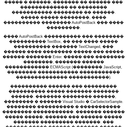
����� � ������, ������� �� ������ ���
������������� �� ��������
����������� �������� �� ������.
����� ����� ��������, ����
���������� �������� AutoPostBack ��� ����
���������.
���� AutoPostBack ���������� ��� ��������
���������� TextBox, �� ��� ���� �����
���������� ������� TextChanged, ���
������ ���� �������� ����� ��� �����
������ ������� Enter. ����� ��� ��������
��������, ������� ������
������������ ECMAScript (�������� JavaScript,
�������� ����������� �����������
�������������� �����������).
���������� ������ ��� ���������
���������� ����� ������� �������
������. ������� �������� ������,
�������� � ������ Visual Studio � CarSelectorSample.
�������� ���������� � �����������
�������� �����������. ������� ������
����� �����, ������ ��� ������ �����
������� ��������� �������. ���