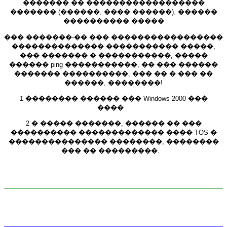
������� �� ������������������
������� (������, ���� ������), ������
���������� �����
��� �������-�� ��� �����������������
�������������� ����������� �����,
���-������� � �����������, �����
������ ping �����������, �� ��� ������
������� ����������, ��� �� � ��� ��
������, ��������!
1 �������� ������ ��� Windows 2000 ���
����
2 � ����� �������, ������ �� ���
���������� ������������� ���� TOS �
��������������� ��������, ��������
��� �� ���������.