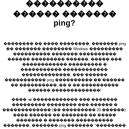
����������
������ �������
ping?
�������� �� ���� ��������, ������� ping
�� ������� �������� Windows ���������
���������� ������� ����������
������ ��������� ������, ����� ���
������������ ��������� �
����������� ������������.
�������������, ��� ������
����������� ping ���������� �� ������
�� ����������, �� � �� ����������
������ �������������!
����
-w
������������ ��� �������
��������� �������� ���-������ �
������������� (�� ��������� 20 ������).
���� ������ �� ������� �� �����
������� � ������� ����������
�������, ������� ping ������� "��������