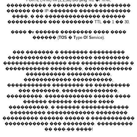
���������� � ���������� � ��������
������ ��� IP-������� �������������
����, � �� �������������� ������
���������� ��� �������� TTL �� 1 �� 30.
����
�v
������ �������� ���� ����
������ (
TOS
�
T
ype
O
f
S
ervice).
��� ������� � ������� ���������
����������� ���������� ���������
���������������� ��� ������������ �
����������� ��������, ������������
���������� �����������,
������������ ����������,
����������� �������� �� ���������
��� �������, ��������������,
���������. ������������ ����� ����
������ ������ ������ ����
����������, � ������ ������������
��������� ������������ ��������
��������� ������ ����� � �����������
����������� ��� ��������. ���������
�� ���-�� ����!