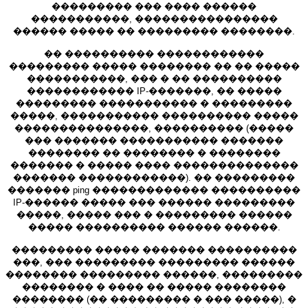
��������� ��� ���� ������
�����������, ����������������
������ ����� �� ��������� ��������.
�� ���������� ������������
��������� ����� �������� �� �� �����
�����������, ��� � �� ����������
������������ IP-�������, �� �����
��������� ����������� � ���������
�����, ����������� ���������� �����
���������������, ���������� (�����
��� ������� ����������� �������
�������� �� �������� � ��������
������� � ����� ���� ��������������
������� ������������). �� ���������
������� ping ������������� ����������
IP-������ ����� ��� ������ ���������
�����, ����� ��� � ��������� ������
����� ���������� ������ ������.
��������� ����� ������� ����������
���, ��� ��������� ��������� ������
�������� ��������� ������, ���������
�������� � ���� �� ����� ��������
�������� (�� ��������� � ��� �����), �