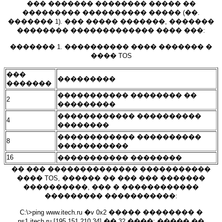
��� ������� �������� ����� ��
��������� ���������� ����� (��.
������� 1). ��� ����� �������, �������
�������� ������������� ���� ���:
������� 1. ���������� ���� ������� �
���� TOS
���
���������
�������
����������� �������� ��
2
���������
������������ ����������
4
��������
������������ ����������
8
�����������
16
����������� ��������
�� ��� �������������� �����������
���� TOS, ������ �� ��� ��� �������
����������, ��� � ������������
��������� �����������:
C:\>ping www.itech.ru �v 0x2 ����� �������� �
ns1.itech.ru [195.151.210.34] �� 32 ����: ����� ��