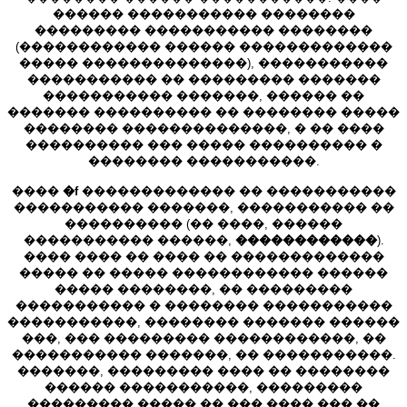
������ ����������� ��������
��������� ����������� ��������
(������������ ������ �������������
����� ��������������), �����������
����������� �� ��������� �������
����������� �������, ������ ��
������� ���������� �� �������� �����
�������� ��������������, � �� ����
���������� ��� ����� ���������� �
�������� �����������.
����
�f
������������� �� �����������
����������� �������, ����������� ��
���������� (�� ����, ������
����������� ������,
������������
).
���� ���� �� ���� �� �������������
����� �� ����� ������������ ������
����� ��������, �� ���������
����������� � �������� �����������
�����������, �������� ������� ������
���, ��� ��������� ������������, ��
����������� �������, �� �����������.
�������, ��������� ���� �� ��������
������ �����������, ���������
��������� ����� �� ��� ���� ��� ��