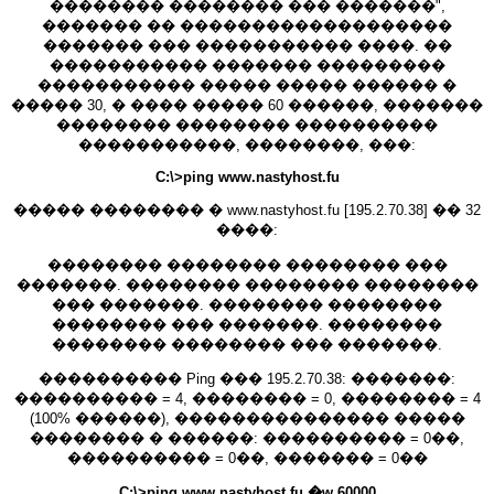
�������� �������� ��� �������",
������� �� �������������������
������� ��� ����������� ����. ��
����������� ������� ���������
����������� ����� ����� ������ �
����� 30, � ���� ����� 60 ������, �������
�������� �������� ����������
�����������, ��������, ���:
C:\>ping www.nastyhost.fu
����� �������� � www.nastyhost.fu [195.2.70.38] �� 32
����:
�������� �������� �������� ���
�������. �������� �������� ��������
��� �������. �������� ��������
�������� ��� �������. ��������
�������� �������� ��� �������.
���������� Ping ��� 195.2.70.38: �������:
���������� = 4, �������� = 0, �������� = 4
(100% ������), ��������������� �����
�������� � ������: ���������� = 0��,
���������� = 0��, ������� = 0��
C:\>ping www.nastyhost.fu �w 60000