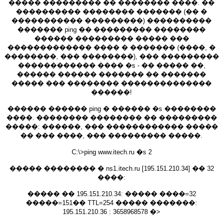
����� ��������� �� �������� ����. ��
���������� �������� ������� (�� �
����������� ���������) ����������
������� ping �� ��������� ��������
������ ��������� ����� ���
������������� ���� � ������� (����, �
��������, ��� ��������), ��� ���������
������������ ���� �s - �� ����� ��,
������ ������ ������� �� �������
����� ��� �������� ��������������
������!
������ ������ ping � ������ �s ��������
����. �������� �������� �� ���������
�����: ������, ��� ������������ �����
�� ��� ����, ��� ��������� �����.
C:\>ping www.itech.ru �s 2
����� �������� � ns1.itech.ru [195.151.210.34] �� 32
����:
����� �� 195.151.210.34: ����� ����=32
�����=151�� TTL=254 ����� �������:
195.151.210.36 : 3658968578 �>