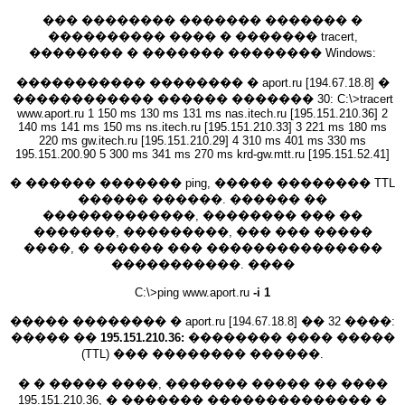
��� �������� ������� ������� �
���������� ���� � ������� tracert,
�������� � ������� �������� Windows:
����������� �������� � aport.ru [194.67.18.8] �
������������ ������ ������� 30: C:\>tracert
www.aport.ru 1 150 ms 130 ms 131 ms nas.itech.ru [195.151.210.36] 2
140 ms 141 ms 150 ms ns.itech.ru [195.151.210.33] 3 221 ms 180 ms
220 ms gw.itech.ru [195.151.210.29] 4 310 ms 401 ms 330 ms
195.151.200.90 5 300 ms 341 ms 270 ms krd-gw.mtt.ru [195.151.52.41]
� ������ ������� ping, ����� �������� TTL
������ ������. ������ ��
�������������, �������� ��� ��
�������, ���������, ��� ��� �����
����, � ������ ��� ���������������
�����������. ����
C:\>ping www.aport.ru
-i 1
����� �������� � aport.ru [194.67.18.8] �� 32 ����:
����� ��
195.151.210.36:
�������� ���� �����
(TTL) ��� �������� ������.
� � ����� ����, ������� ����� �� ����
195.151.210.36, � ������� �������������� �