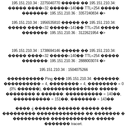
195.151.210.34 : 2275040770 ����� �� 195.151.210.34:
����� ����=32 �����=140�� TTL=254 �����
�������: 195.151.210.36 : 3357240834 �>
195.151.210.34 : 1956535810 ����� �� 195.151.210.34:
����� ����=32 �����=141�� TTL=254 �����
�������: 195.151.210.36 : 3122621954 �>
195.151.210.34 : 1738694146 ����� �� 195.151.210.34:
����� ����=32 �����=140�� TTL=254 �����
�������: 195.151.210.36 : 2888003074 �>
195.151.210.34 : 1504075266
���������� Ping ��� 195.151.210.34: �������:
���������� = 4, �������� = 4, �������� = 0
(0% ������), ��������������� �����
�������� � ������: ���������� = 140��,
���������� = 151��, ������� = 143��
����
-j
������ ������ ����� ���
��������� ������������� �� ������� �
���������� ������������ �����
������� tracert.