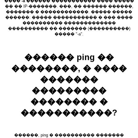
����
-a
������ ����������� ���� �����
�� �� IP-�������. ���, �� ������ ������,
������� � ������������. ����� �����
������: ����� ����������� � ��� ����
���������� �������������
���������� �� ������� (����������)
����� "-a".
������ ping ��
��������, � ����
�������
���������
�������� �
�����������?
������, ping � ���������� �������