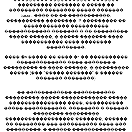
��������� ������� � ����� ��
��������� �������� ����� �������
tracert, ���� �� �� �����������,
���������� �������� IP-��������� ��
������������ ����������
������������ ������� � �� ���������
����� ������, � ����� ������� ����
����������� ���� ��������
����������.
����
�s
����� �� ���� �r, �� ����������
������������� ���� ������� �
��������� �� ���� ������, � ���������
����� (��� "����� �������" � ������
������� ��������).
�� ������������ �����������
��������� ����� ������������ �����
��������������� ����, ����������
����� �����������, �������� � ������
�������� ���������
������������������ �������, ������
�� �������� ��� ���������� ���� ���
���������, � ������ ��������������