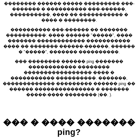
�������� ������ ����� ��������� ���-
������� � ���������� ���-������,
����������, ���� �� ����������� �
���� � ��������.
���������� ���-������ �� �������
����������: ���� ������ "�����", ����
������� ������������ �����������
���� �� ������� ������-������, ������
� "�����", ������� ����������.
��� �������� ������ ping �������
������������ ��������
����������������� ���� �
����������� ����������. �������,
������������� ��������� ������ ping ��
������ ��������������� � �������
�����-���� �������� (��. ).
��� � ���� �������
ping?