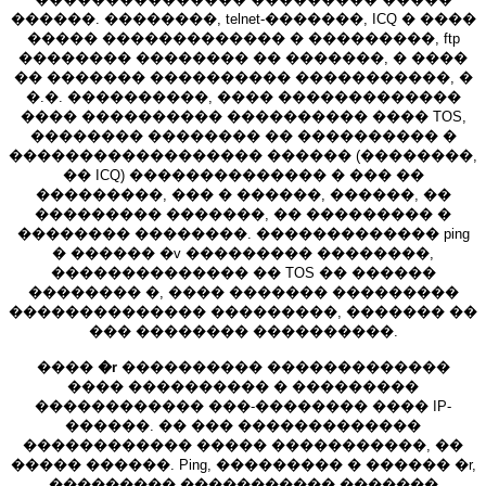
������. ��������, telnet-�������, ICQ � ����
����� ������������� � ���������, ftp
�������� �������� �� �������, � ����
�� ������� ���������� �����������, �
�.�. ����������, ���� �������������
���� ���������� ���������� ���� TOS,
�������� �������� �� ���������� �
������������������ ������ (��������,
�� ICQ) �������������� � ��� ��
���������, ��� � ������, ������, ��
��������� �������, �� ��������� �
�������� ��������. ������������� ping
� ������ �v ��������� ��������,
�������������� �� TOS �� ������
�������� �, ���� ������� ���������
�������������� ���������, ������� ��
��� �������� ����������.
����
�r
���������� �������������
���� ���������� � ���������
������������ ���-�������� ���� IP-
������. �� ��� �������������
������������ ����� �����������, ��
����� ������. Ping, ��������� � ������ �r,
��������� ����������� �������