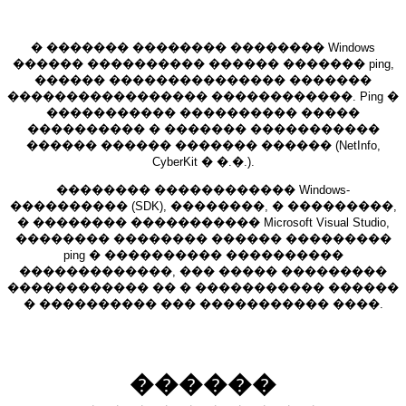
� ������� �������� �������� Windows
������ ���������� ������ ������� ping,
������ ��������������� �������
����������������� ������������. Ping �
����������� ���������� �����
���������� � ������� �����������
������ ������ ������� ������ (NetInfo,
CyberKit � �.�.).
�������� ������������ Windows-
���������� (SDK), ��������, � ���������,
� �������� ����������� Microsoft Visual Studio,
�������� �������� ������ ���������
ping � ���������� ����������
�������������, ��� ����� ���������
������������ �� � ����������� ������
� ���������� ��� ����������� ����.
������