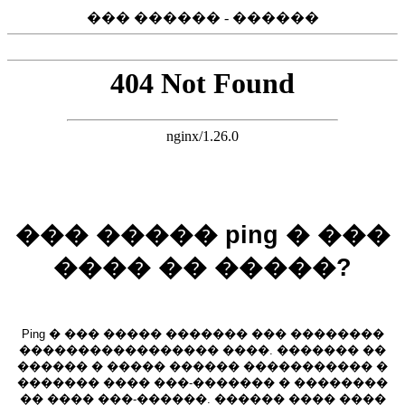
��� ������ - ������
��� ����� ping � ���
���� �� �����?
Ping � ��� ����� ������� ��� ��������
����������������� ����. ������� ��
������ � ����� ������ ����������� �
������� ���� ���-������� � ��������
�� ���� ���-������. ������ ���� ����