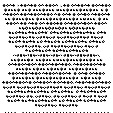
����
-k
����� �� ���� -j, �� ������ ������
����� ��� ������� �������������, �.�.
����� ���������� �� ��� � ���� ������
�� ������� ������������� �����, � ��
���� �� ��� �� ����� ��������� ����
��������������� ��������
"������������" �������������� ���
�������� ������ ���������� ����.
���� ���� �� ����� �������� �����
��������, �� ���������� ��� �
�������� �����������
��������������� �����������:
�������, ����� ������������� ��
��������� ����������. ����������
����� ���� ������, ���������
���������� ���������, � ��� �����
������� �������������. ��� ���
��������� ������ ������, �����������
���� �������������� ������ ��������
������������� �������, � ��������
������ ��, �����, �� ����� � ��� � ���
���� ����������� �� ����� �������
������� ������.