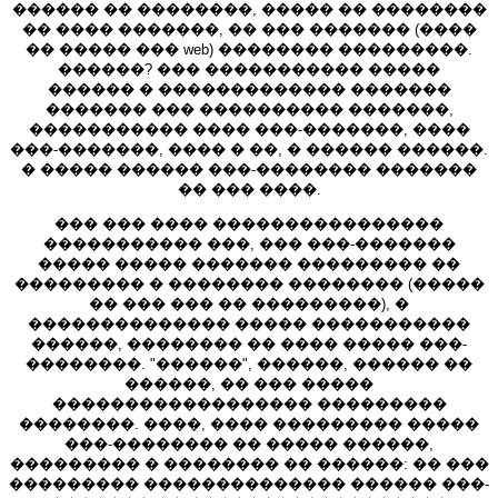
������ �� ��������, ����� �� ��������
�� ���� �������, �� ��� ������� (����
�� ����� ��� web) �������� ���������.
������? ��� ����������� �����
������ � ������������� �������
������� ��� ���������� �������,
����������� ���� ���-�������, ����
���-�������, ���� � ��, � ������ ������.
� ����� ������ ���-�������� �������
�� ��� ����.
��� ��� ���� ����������������
����������� ���, ��� ���-�������
����� ����� ������� ��������� ��
��������� � �������� �������� (�����
�� ��� ��� �� ���������), �
�������������� ����� �����������
������, �������� �� ���� ����� ���-
��������. "������", ������, ������ ��
������, �� ��� �����
������������������ ���������
��������. ����, ���� ��������� �����
���-�������� �� ����� ������,
��������� � �������� �� ������: �� ���
��������� �������������� ������ ���-