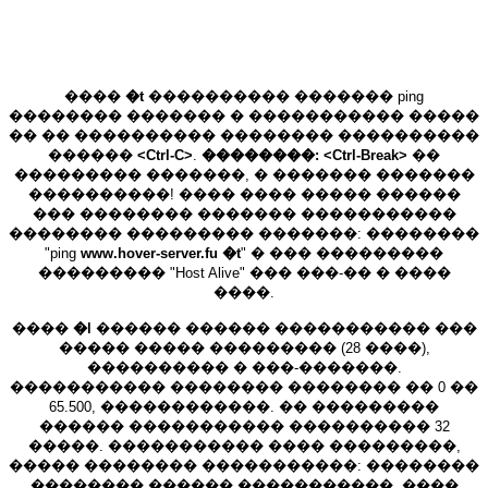
����
�t
���������� ������� ping
�������� ������� � ����������� �����
�� �� ���������� �������� ����������
������
<Ctrl-C>
.
��������: <Ctrl-Break>
��
��������� �������, � ������� �������
����������! ���� ���� ����� ������
��� �������� ������� �����������
�������� ��������� �������: ��������
"ping
www.hover-server.fu �t
" � ��� ���������
��������� "Host Alive" ��� ���-�� � ����
����.
����
�l
������ ������ ����������� ���
����� ����� ��������� (28 ����),
���������� � ���-�������.
����������� �������� �������� �� 0 ��
65.500, ������������. �� ���������
������ ����������� ���������� 32
�����. ����������� ���� ���������,
����� �������� �����������: ��������
�������� ������ �����������. ����