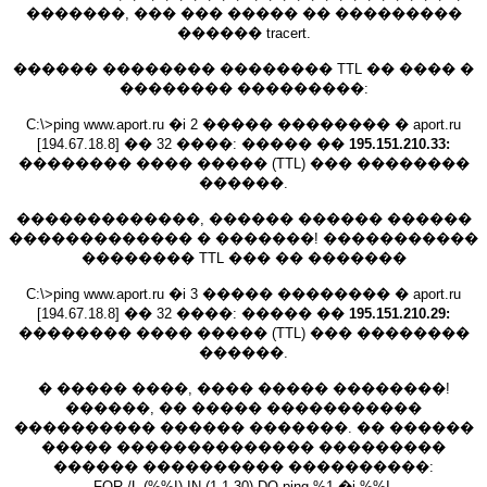
�������, ��� ��� ����� �� ���������
������ tracert.
������ �������� �������� TTL �� ���� �
�������� ���������:
C:\>ping www.aport.ru �i 2 ����� �������� � aport.ru
[194.67.18.8] �� 32 ����: ����� ��
195.151.210.33:
�������� ���� ����� (TTL) ��� ��������
������.
�������������, ������ ������ ������
������������� � �������! �����������
�������� TTL ��� �� �������
C:\>ping www.aport.ru �i 3 ����� �������� � aport.ru
[194.67.18.8] �� 32 ����: ����� ��
195.151.210.29:
�������� ���� ����� (TTL) ��� ��������
������.
� ����� ����, ���� ����� ��������!
������, �� ����� �����������
���������� ������ �������. �� ������
����� �������������� ���������
������ ���������� ����������:
FOR /L (%%I) IN (1,1,30) DO ping %1 �i %%I,