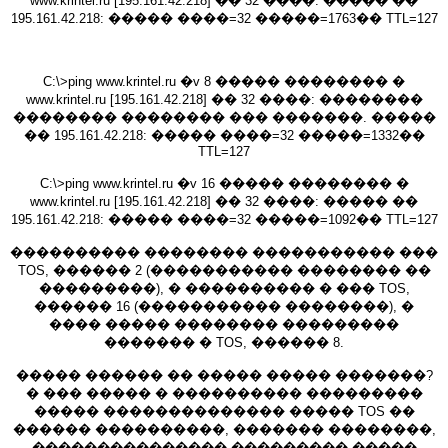
www.krintel.ru [195.161.42.218] �� 32 ����: ����� ��
195.161.42.218: ����� ����=32 �����=1763�� TTL=127
C:\>ping www.krintel.ru �v 8 ����� �������� �
www.krintel.ru [195.161.42.218] �� 32 ����: ��������
�������� �������� ��� �������. �����
�� 195.161.42.218: ����� ����=32 �����=1332��
TTL=127
C:\>ping www.krintel.ru �v 16 ����� �������� �
www.krintel.ru [195.161.42.218] �� 32 ����: ����� ��
195.161.42.218: ����� ����=32 �����=1092�� TTL=127
���������� �������� ����������� ���
TOS, ������ 2 (����������� �������� ��
���������), � ���������� � ��� TOS,
������ 16 (����������� ��������), �
���� ����� �������� ���������
������� � TOS, ������ 8.
����� ������ �� ����� ����� �������?
� ��� ����� � ���������� ���������
����� �������������� ����� TOS ��
������ ����������, ������� ��������,
��������������� ��������� �����