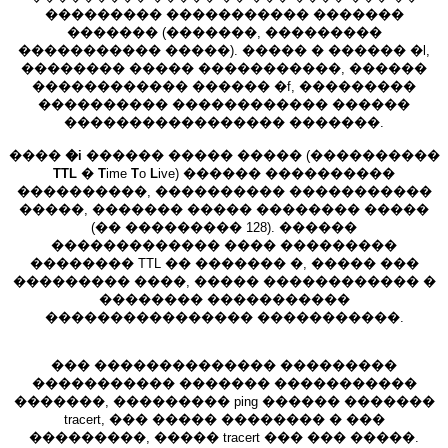
��������� ����������� �������
������� (�������, ���������
����������� �����). ����� � ������ �l,
�������� ����� �����������, ������
������������ ������ �f, ���������
���������� ������������ ������
����������������� �������.
����
�i
������ ����� ����� (����������
TTL
�
T
ime
T
o
L
ive) ������ ����������
����������, ���������� �����������
�����, ������� ����� �������� �����
(�� ��������� 128). ������
������������� ���� ���������
�������� TTL �� ������� �, ����� ���
��������� ����, ����� ������������ �
�������� �����������
���������������� �����������.
��� �������������� ���������
����������� ������� �����������
�������, ��������� ping ������ �������
tracert, ��� ����� �������� � ���
���������, ����� tracert ��� ��� �����.